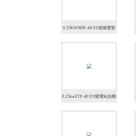
0.25KWNDF-4S/ZS低噪聲智
能溫控式軸流風(fēng)機(jī)
0.25kwZTF-4F/ZS變電站自動
型軸流風(fēng)機(jī)