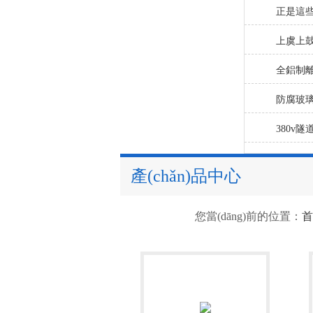
率
正確安
正是這些優
效低噪聲混
上虞上鼓·
受歡迎
機(jī)：
全鋁制離
穩(wěn
(jī)
防腐玻璃鋼
在安裝
380v隧道
(xiàng
管道式加壓
產(chǎn)品中心
您當(dāng)前的位置：
首