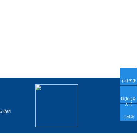
在線客服
聯(lián)系
方式
hè)備網
二維碼