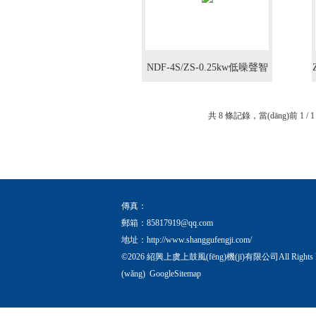
NDF-4S/ZS-0.25kw低噪聲智
能溫控式軸流風(fēng)機(jī)
共 8 條記錄，當(dāng)前 1 
傳真：
郵箱：
85817919@qq.com
地址：http://www.shanggufengji.com/
©2026 紹興上虞上鼓風(fēng)機(jī)有限公司All Rights
(wǎng)
GoogleSitemap