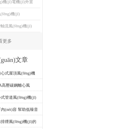
g)機(jī)電機(jī)外置
ēng)機(jī)
流風(fēng)機(jī)
看更多
guān)文章
心式屋頂風(fēng)機
(diào)試方法介紹
4.5A高壓碳鋼離心風
jī)
管道風(fēng)機(jī)
ǎng)法
內(nèi)容 幫助低噪音
ēng)機(jī)提高工作效
煙風(fēng)機(jī)的